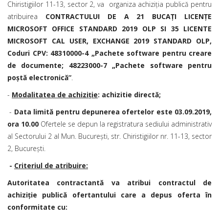
Chiristigiilor 11-13, sector 2, va organiza achiziţia publică pentru
atribuirea
CONTRACTULUI DE
A 21 BUCAȚI LICENȚE
MICROSOFT OFFICE STANDARD 2019 OLP SI 35 LICENTE
MICROSOFT CAL USER, EXCHANGE 2019 STANDARD OLP
,
Coduri CPV: 48310000-4 „Pachete software pentru creare
de documente; 48223000-7 „Pachete software pentru
poştă electronică”
.
-
Modalitatea de achiziţie
: achizitie directă;
-
Data limită pentru depunerea ofertelor este 03.
09
.2019,
ora 10.00
Ofertele se depun la registratura sediului administrativ
al Sectorului 2 al Mun. Bucureşti, str. Chiristigiilor nr. 11-13, sector
2, Bucureşti.
-
Criteriul de atribuire:
Autoritatea contractantă va atribui contractul de
achiziție publică ofertantului care a depus oferta în
conformitate cu: