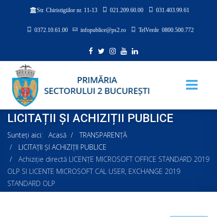
021.209.60.00
031.403.99.61
Str. Chiristigiilor nr. 11-13
0372.10.61.00
infopublice@ps2.ro
TelVerde 0800.500.772
LICITAȚII ȘI ACHIZIȚII PUBLICE
Sunteți aici:
Acasă
TRANSPARENȚĂ
LICITAȚII ȘI ACHIZIȚII PUBLICE
Achiziţie directă LICENȚE MICROSOFT OFFICE STANDARD 2019
OLP SI LICENTE MICROSOFT CAL USER, EXCHANGE 2019
STANDARD OLP