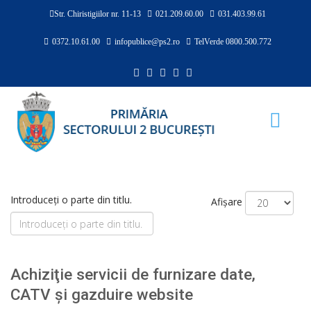
Str. Chiristigiilor nr. 11-13
021.209.60.00
031.403.99.61
0372.10.61.00
infopublice@ps2.ro
TelVerde 0800.500.772
Introduceți o parte din titlu.
Afișare
Achiziţie servicii de furnizare date,
CATV şi gazduire website