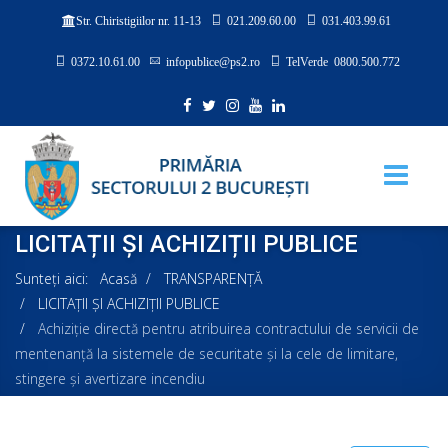
021.209.60.00
031.403.99.61
Str. Chiristigiilor nr. 11-13
0372.10.61.00
infopublice@ps2.ro
TelVerde 0800.500.772
LICITAȚII ȘI ACHIZIȚII PUBLICE
Sunteți aici:
Acasă
TRANSPARENȚĂ
LICITAȚII ȘI ACHIZIȚII PUBLICE
Achiziție directă pentru atribuirea contractului de servicii de
mentenanță la sistemele de securitate și la cele de limitare,
stingere și avertizare incendiu