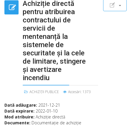
Achiziție directă
pentru atribuirea
contractului de
servicii de
mentenanță la
sistemele de
securitate și la cele
de limitare, stingere
și avertizare
incendiu
ACHIZIȚII PUBLICE
Accesări: 1373
Dată adăugare:
2021-12-21
Dată expirare:
2022-01-10
Mod atribuire:
Achiziție directă
Documente:
Documentație de achiziție