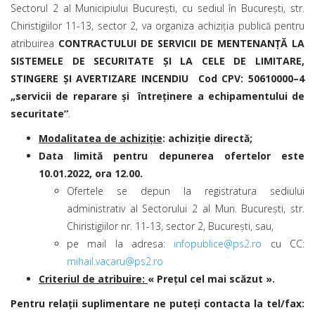
Sectorul 2 al Municipiului Bucureşti, cu sediul în Bucureşti, str.
Chiristigiilor 11-13, sector 2, va organiza achiziţia publică pentru
atribuirea
CONTRACTULUI DE SERVICII DE MENTENANȚĂ LA
SISTEMELE DE SECURITATE ȘI LA CELE DE LIMITARE,
STINGERE ȘI AVERTIZARE INCENDIU
Cod CPV: 50610000–4
„servicii de reparare și întreţinere a echipamentului de
securitate”
.
Modalitatea de achiziţie
: achiziție directă;
Data limită pentru depunerea ofertelor este
10.01.2022, ora 12.00.
Ofertele se depun la registratura sediului
administrativ al Sectorului 2 al Mun. Bucureşti, str.
Chiristigiilor nr. 11-13, sector 2, Bucureşti, sau,
pe mail la adresa:
infopublice@ps2.ro
cu CC:
mihail.vacaru@ps2.ro
Criteriul de atribuire:
« Prețul cel mai scăzut ».
Pentru relaţii suplimentare ne puteţi contacta la tel/fax: