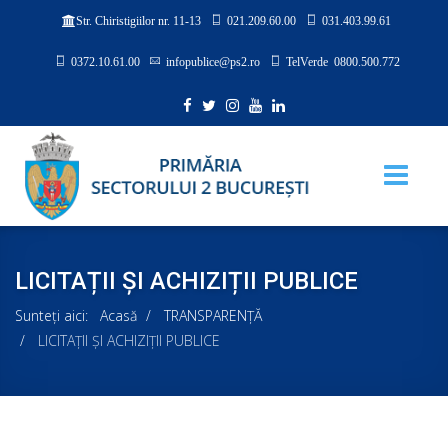
021.209.60.00
031.403.99.61
Str. Chiristigiilor nr. 11-13
0372.10.61.00
infopublice@ps2.ro
TelVerde 0800.500.772
LICITAȚII ȘI ACHIZIȚII PUBLICE
Sunteți aici:
Acasă
TRANSPARENȚĂ
LICITAȚII ȘI ACHIZIȚII PUBLICE