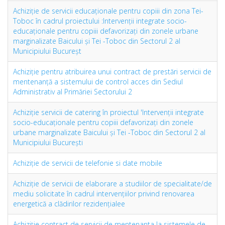
Achiziţie de servicii educaționale pentru copiii din zona Tei-
Toboc în cadrul proiectului :Intervenții integrate socio-
educaționale pentru copiii defavorizați din zonele urbane
marginalizate Baicului și Tei -Toboc din Sectorul 2 al
Municipiului Bucureșt
Achiziţie pentru atribuirea unui contract de prestări servicii de
mentenanță a sistemului de control acces din Sediul
Administrativ al Primăriei Sectorului 2
Achiziţie servicii de catering în proiectul 'Intervenții integrate
socio-educaționale pentru copiii defavorizați din zonele
urbane marginalizate Baicului și Tei -Toboc din Sectorul 2 al
Municipiului București
Achiziţie de servicii de telefonie si date mobile
Achiziţie de servicii de elaborare a studiilor de specialitate/de
mediu solicitate în cadrul intervenţiilor privind renovarea
energetică a clădirilor rezidenţialee
Achiziție contract de servicii de mentenanta la sistemele de