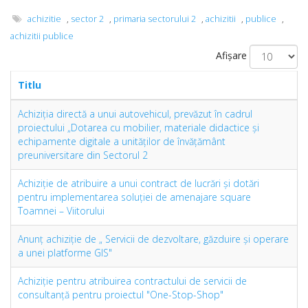
achizitie
,
sector 2
,
primaria sectorului 2
,
achizitii
,
publice
,
achizitii publice
Afișare
Titlu
Achiziția directă a unui autovehicul, prevăzut în cadrul
proiectului „Dotarea cu mobilier, materiale didactice şi
echipamente digitale a unităţilor de învăţământ
preuniversitare din Sectorul 2
Achiziţie de atribuire a unui contract de lucrări şi dotări
pentru implementarea soluţiei de amenajare square
Toamnei – Viitorului
Anunţ achiziţie de „ Servicii de dezvoltare, găzduire și operare
a unei platforme GIS"
Achiziție pentru atribuirea contractului de servicii de
consultanţă pentru proiectul "One-Stop-Shop"