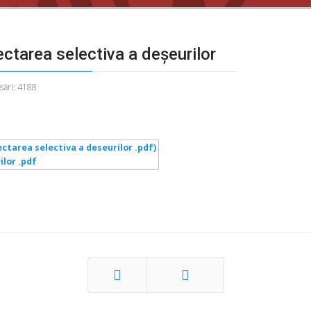
ectarea selectiva a deşeurilor
sări: 4188
ilor .pdf
Prec
Următor