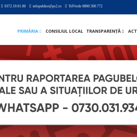
0372.10.61.00
infopublice@ps2.ro
TelVerde 0800.500.772
PRIMĂRIA
CONSILIUL LOCAL
TRANSPARENȚĂ
ACT