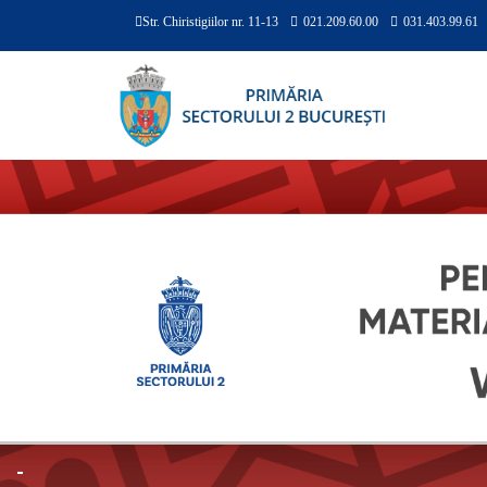
Str. Chiristigiilor nr. 11-13
021.209.60.00
031.403.99.61
-