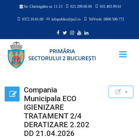
021.209.60.00
031.403.99.61
Str. Chiristigiilor nr. 11-13
0372.10.61.00
infopublice@ps2.ro
TelVerde 0800.500.772
Compania
Municipala ECO
IGIENIZARE
TRATAMENT 2/4
DERATIZARE 2.202
DD 21.04.2026