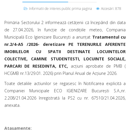
Informatii de interes public prima pagina
Accesări: 878
Primăria Sectorului 2 informează cetățenii că începând din data
de 27.04.2026, în funcție de condițiile meteo, Compania
Municipală Eco Igienizare București a anunțat
Tratamentul cu
nr.2/4-A5 /2026- deretizare PE TERENURILE AFERENTE
IMOBILELOR CU SPATII DESTINATE LOCUINTELOR
COLECTIVE, CAMINE STUDENTESTI, LOCUINTE SOCIALE,
PARCARI DE RESEDINTA, ETC,
acțiuni aprobate de PMB (
HCGMB nr.13/29.01. 2026) prin Planul Anual de Acțiune 2026.
Toate detaliile actiunilor se regasesc în Notificarea explicită a
Companiei Municipale ECO IGIENIZARE București S.A.,nr.
2.208/21.04.2026 înregistrată la PS2 cu nr. 67510/21.04.2026,
anexata.
Ataşamente: