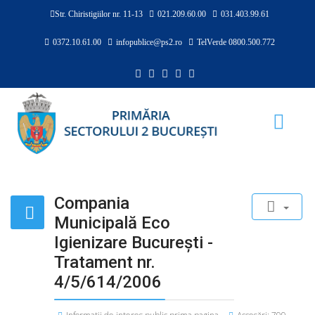
Str. Chiristigiilor nr. 11-13
021.209.60.00
031.403.99.61
0372.10.61.00
infopublice@ps2.ro
TelVerde 0800.500.772
Compania
Municipală Eco
Igienizare București -
Tratament nr.
4/5/614/2006