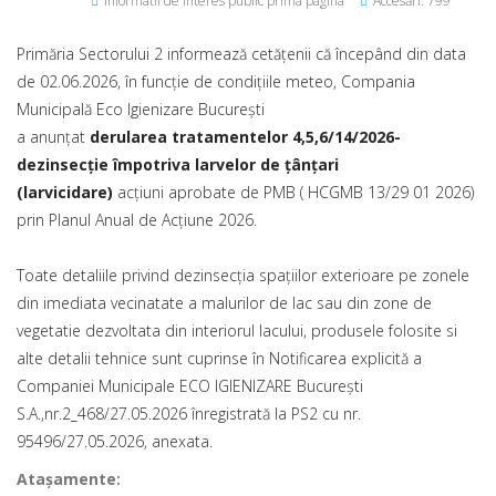
Informatii de interes public prima pagina
Accesări: 799
Primăria Sectorului 2 informează cetățenii că începând din data
de 02.06.2026, în funcție de condițiile meteo, Compania
Municipală Eco Igienizare București
a anunțat
derularea tratamentelor 4,5,6/14/2026-
dezinsecție împotriva larvelor de țânțari
(larvicidare)
acțiuni aprobate de PMB ( HCGMB 13/29 01 2026)
prin Planul Anual de Acțiune 2026.
Toate detaliile privind dezinsecția spațiilor exterioare pe zonele
din imediata vecinatate a malurilor de lac sau din zone de
vegetatie dezvoltata din interiorul lacului, produsele folosite si
alte detalii tehnice sunt cuprinse în Notificarea explicită a
Companiei Municipale ECO IGIENIZARE București
S.A.,nr.2_468/27.05.2026 înregistrată la PS2 cu nr.
95496/27.05.2026, anexata.
Ataşamente: